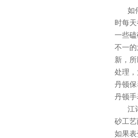
如何
时每天
一些磕
不一的
新，所
处理，
丹顿保
丹顿手
江诗
砂工艺
如果表