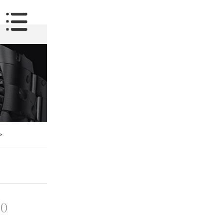
>
(
)