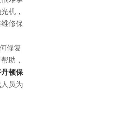
抛光机，
养维修保
何修复
所帮助，
诗丹顿保
线人员为