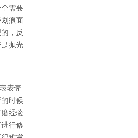
一个需要
些划痕面
理的，反
管是抛光
表表壳
新的时候
打磨经验
痕进行修
度很难掌