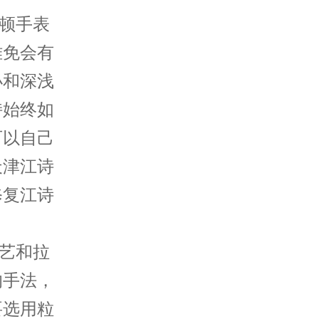
顿手表
难免会有
小和深浅
持始终如
可以自己
天津江诗
修复江诗
艺和拉
的手法，
要选用粒