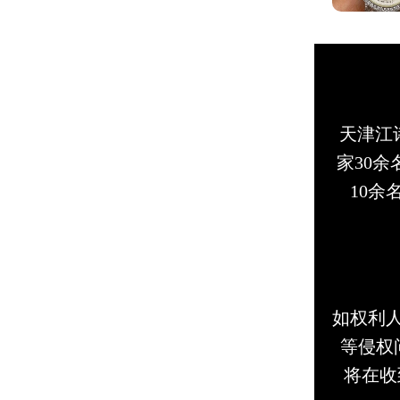
天津江诗
家30
10
如权利
等侵权问
将在收