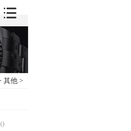
>
其他
>
(
)