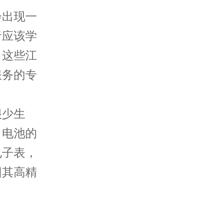
会出现一
者应该学
，这些江
服务的专
很少生
。电池的
电子表，
因其高精