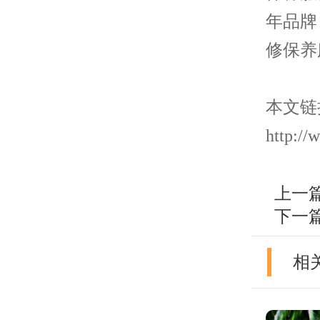
年品牌
修保养
本文链
http://
上一
下一
相