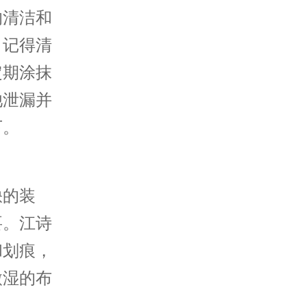
的清洁和
。记得清
定期涂抹
池泄漏并
下。
缺的装
要。江诗
和划痕，
微湿的布