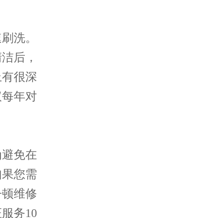
速刷洗。
清洁后，
上有很深
议每年对
为避免在
如果您需
丹顿维修
服务10